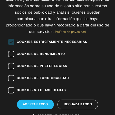
información sobre su uso de nuestro sitio con nuestros
socios de publicidad y análisis, quienes pueden
combinarla con otra información que les haya
proporcionado o que hayan recopilado a partir del uso de
sus servicios.
Política de privacidad
COOKIES ESTRICTAMENTE NECESARIAS
Email
info@rsthomasp.com
COOKIES DE RENDIMIENTO
Telèfon
(+376) 744 200
COOKIES DE PREFERENCIAS
COOKIES DE FUNCIONALIDAD
Adreça
COOKIES NO CLASIFICADAS
Avinguda Joan Martí 102, Encamp AD200
Principat d’ Andorra
ACEPTAR TODO
RECHAZAR TODO
Síguenos en Instagram
Síguenos en Facebook
Síguenos en linkedin
Síguenos en tiktok