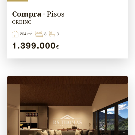
Compra
· Pisos
ORDINO
2
204 m
3
3
1.399.000
€