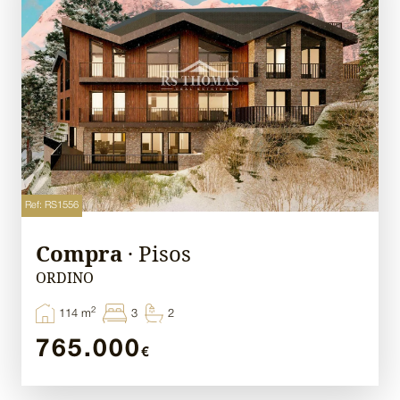
Ref: RS1556
Compra
· Pisos
ORDINO
2
114 m
3
2
765.000
€