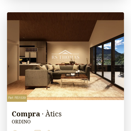
Ref: RS1539
Compra
· Àtics
ORDINO