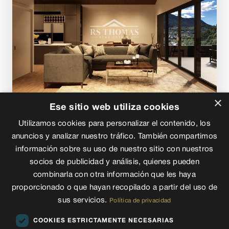
×
Ref: RS1536
Ese sitio web utiliza cookies
Utilizamos cookies para personalizar el contenido, los
Compra
· Pisos
anuncios y analizar nuestro tráfico. También compartimos
ORDINO
información sobre su uso de nuestro sitio con nuestros
socios de publicidad y análisis, quienes pueden
2
57 m
1
1
combinarla con otra información que les haya
449.000
proporcionado o que hayan recopilado a partir del uso de
€
sus servicios.
Política de privacidad
COOKIES ESTRICTAMENTE NECESARIAS