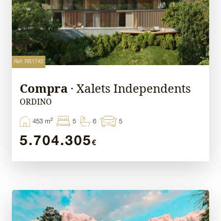
Ref: RS1742
Compra
· Xalets Independents
ORDINO
2
453 m
5
6
5
5.704.305
€