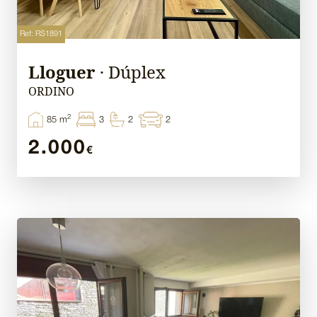
Ref: RS1891
Lloguer
· Dúplex
ORDINO
2
85 m
3
2
2
2.000
€