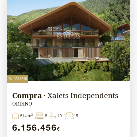
Ref: RS1745
Compra
· Xalets Independents
ORDINO
2
514 m
8
10
5
6.156.456
€