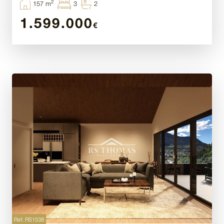
2
157 m
3
2
1.599.000
€
Ref: RS1538