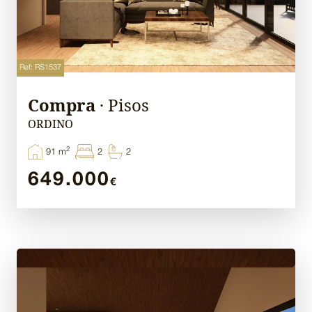
Ref: RS1537
Compra
· Pisos
ORDINO
2
91 m
2
2
649.000
€