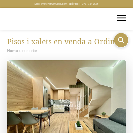
Mail:
info@rsthomasp.com
Telèfon:
(+376) 744 200
Pisos i xalets en venda a Ordino
Home
cercador
>