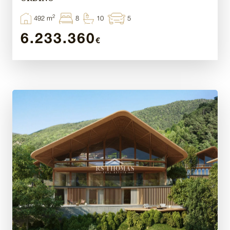
2
492 m
8
10
5
6.233.360
€