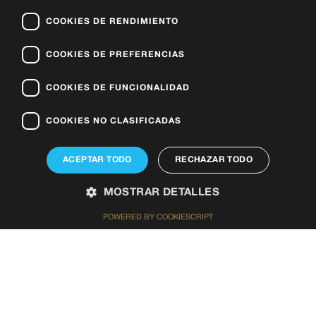
COOKIES DE RENDIMIENTO
COOKIES DE PREFERENCIAS
COOKIES DE FUNCIONALIDAD
COOKIES NO CLASIFICADAS
ACEPTAR TODO
RECHAZAR TODO
MOSTRAR DETALLES
Ref: RS1534
POWERED BY COOKIESCRIPT
Compra
· Pisos
Cookies estrictamente necesarias
Cookies de rendimiento
ORDINO
Cookies de preferencias
Cookies de funcionalidad
Cookies no clasificadas
2
98 m
2
2