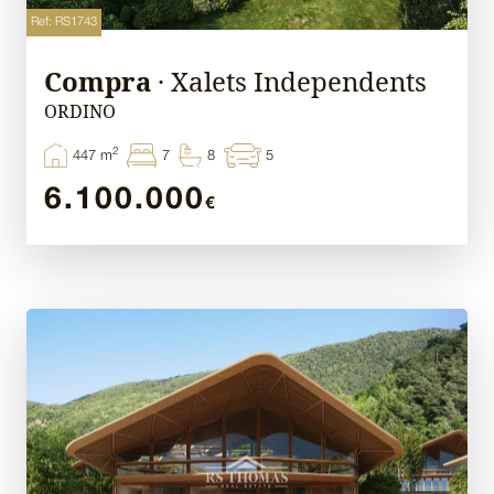
Ref: RS1743
Compra
· Xalets Independents
ORDINO
2
447 m
7
8
5
6.100.000
€