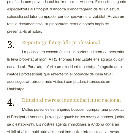
procés de compravenda del teu immoble a Andorra. Els nostres agents
especialitzats al Principat d'Andorra s'encarregaran de fer un estudi
exhaustiu del futur comprador per comprovar-ne la viabilitat. Revisarem
tota la documentació i la prepararem perquè només hagis de
presentar-la al notari.
3.
Reportatge fotogràfic professional
La posada en escena és molt important a l’hora de presentar
la teva propietat al món. A RS Thomas Real Estate ens agrada cuidar
cada detall. Per això, t’oferim un excel·lent reportatge fotogràfic amb
imatges professionals que reflecteixin el potencial de casa teva i
aconsegueixin atreure més visites i compradors interessats en
l’habitatge.
4.
Difusió al mercat immobiliari internacional
Moltes persones estrangeres busquen comprar una propietat
al Principat d’Andorra, ja sigui per gaudir de les seves vacances, jubilar-
se o establir-s’hi. Els nostres agents immobiliaris a Andorra donaran
visibilitat al teu habitatge al mercat immobiliari internacional a través