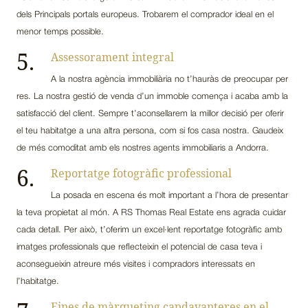
dels Principals portals europeus. Trobarem el comprador ideal en el
menor temps possible.
5.
Assessorament integral
A la nostra agència immobiliària no t’hauràs de preocupar per
res. La nostra gestió de venda d’un immoble comença i acaba amb la
satisfacció del client. Sempre t’aconsellarem la millor decisió per oferir
el teu habitatge a una altra persona, com si fos casa nostra. Gaudeix
de més comoditat amb els nostres agents immobiliaris a Andorra.
6.
Reportatge fotogràfic professional
La posada en escena és molt important a l’hora de presentar
la teva propietat al món. A RS Thomas Real Estate ens agrada cuidar
cada detall. Per això, t’oferim un excel·lent reportatge fotogràfic amb
imatges professionals que reflecteixin el potencial de casa teva i
aconsegueixin atreure més visites i compradors interessats en
l’habitatge.
Eines de màrqueting capdavanteres en el