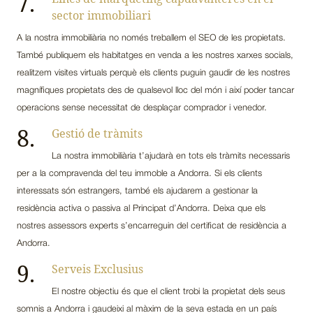
7.
sector immobiliari
A la nostra immobiliària no només treballem el SEO de les propietats.
També publiquem els habitatges en venda a les nostres xarxes socials,
realitzem visites virtuals perquè els clients puguin gaudir de les nostres
magnífiques propietats des de qualsevol lloc del món i així poder tancar
operacions sense necessitat de desplaçar comprador i venedor.
8.
Gestió de tràmits
La nostra immobiliària t’ajudarà en tots els tràmits necessaris
per a la compravenda del teu immoble a Andorra. Si els clients
interessats són estrangers, també els ajudarem a gestionar la
residència activa o passiva al Principat d’Andorra. Deixa que els
nostres assessors experts s’encarreguin del certificat de residència a
Andorra.
9.
Serveis Exclusius
El nostre objectiu és que el client trobi la propietat dels seus
somnis a Andorra i gaudeixi al màxim de la seva estada en un país