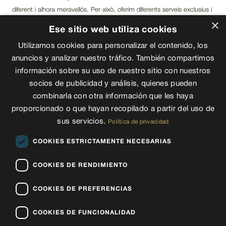
diferent i alhora meravellós. Per això, oferim diferents serveis exclusius i
×
personalitzats. Els nostres clients poden estar molt tranquils durant tot
Ese sitio web utiliza cookies
el procés de compravenda de la propietat al Principat d’Andorra.
Utilizamos cookies para personalizar el contenido, los
anuncios y analizar nuestro tráfico. También compartimos
información sobre su uso de nuestro sitio con nuestros
socios de publicidad y análisis, quienes pueden
combinarla con otra información que les haya
proporcionado o que hayan recopilado a partir del uso de
sus servicios.
Política de privacidad
COOKIES ESTRICTAMENTE NECESARIAS
COOKIES DE RENDIMIENTO
COOKIES DE PREFERENCIAS
COOKIES DE FUNCIONALIDAD