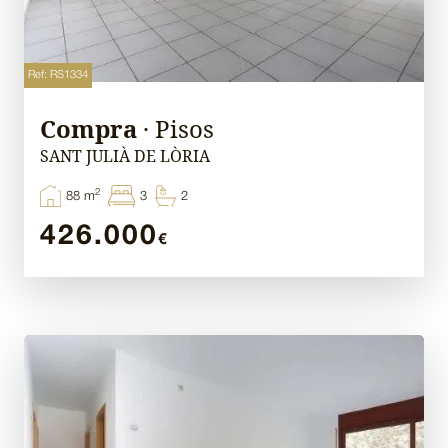
Ref: RS1334
Compra
· Pisos
SANT JULIÀ DE LÒRIA
2
88 m
3
2
426.000
€