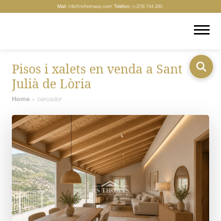
Mail:
info@rsthomasp.com
Telèfon:
(+376) 744 200
Pisos i xalets en venda a Sant
Julià de Lòria
Home
cercador
>