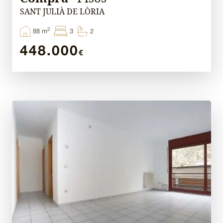
SANT JULIÀ DE LÒRIA
2
88 m
3
2
448.000
€