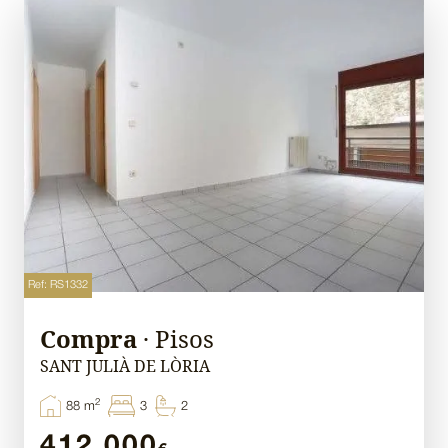
Ref: RS1332
Compra
· Pisos
SANT JULIÀ DE LÒRIA
2
88 m
3
2
412.000