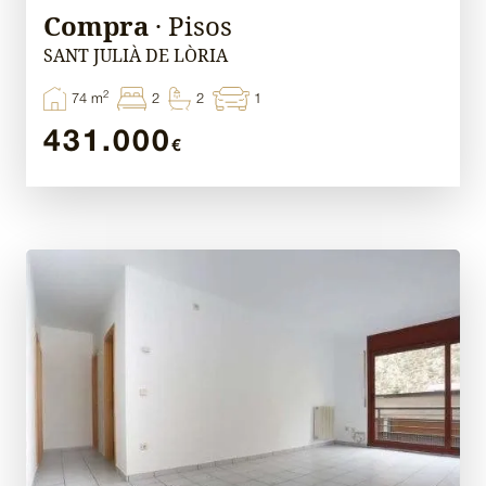
Compra
· Pisos
SANT JULIÀ DE LÒRIA
2
74 m
2
2
1
431.000
€