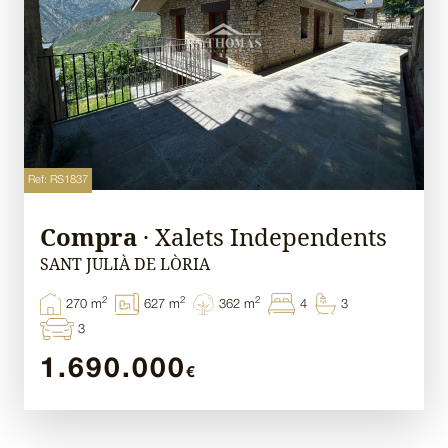
Ref: RS1837
Compra
· Xalets Independents
SANT JULIÀ DE LÒRIA
2
2
2
270 m
627 m
362 m
4
3
3
1.690.000
€