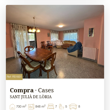
Ref: RS1831
Compra
· Cases
SANT JULIÀ DE LÒRIA
2
2
700 m
848 m
7
5
8