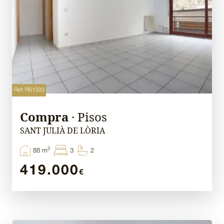
Ref: RS1333
Compra
· Pisos
SANT JULIÀ DE LÒRIA
2
88 m
3
2
419.000
€