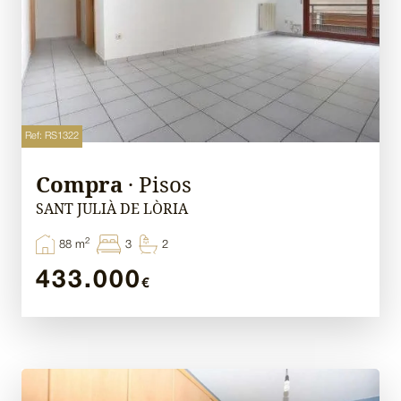
Ref: RS1322
Compra
· Pisos
SANT JULIÀ DE LÒRIA
2
88 m
3
2
433.000
€