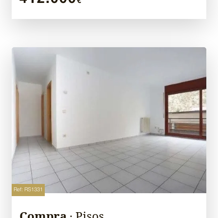
€
Ref: RS1331
Compra
· Pisos