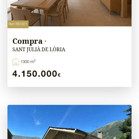
Ref: RS1871
Compra
·
SANT JULIÀ DE LÒRIA
2
1300 m
4.150.000
€