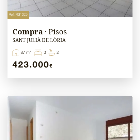
Ref: RS1325
Compra
· Pisos
SANT JULIÀ DE LÒRIA
2
87 m
3
2
423.000
€